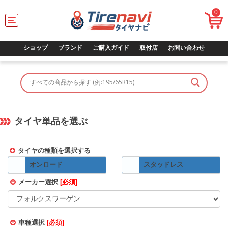
0
T
o
g
g
ショップ
ブランド
ご購入ガイド
取付店
お問い合わせ
l
e
n
a
v
i
g
タイヤ単品を選ぶ
a
t
i
o
タイヤの種類を選択する
n
オンロード
スタッドレス
メーカー選択
[必須]
車種選択
[必須]