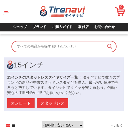
0
T
o
g
g
ショップ
ブランド
ご購入ガイド
取付店
お問い合わせ
l
e
n
a
v
i
g
15インチ
a
t
15インチのスタッドレスタイヤサイズ一覧
！タイヤナビで数々のブ
i
ランドの新品や中古スタッドレスタイヤを購入。最も安い値段で売
o
ろうと努力しています。タイヤナビでタイヤを安く買おう。信頼・
n
安心の TIRENAVI.JPでお買い求めください。
オンロード
スタッドレス
FILTER