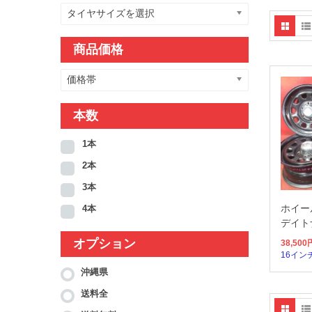
タイヤサイズを選択
商品価格
価格帯
本数
1本
2本
3本
ホイール
4本
デイト
オプション
38,500
16イン
沖縄県
送料全