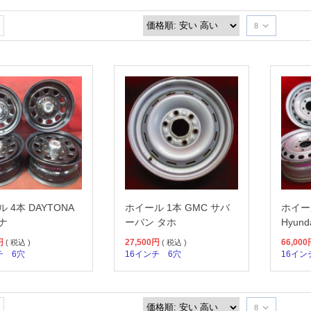
8
 4本 DAYTONA
ホイール 1本 GMC サバ
ホイー
ナ
ーバン タホ
Hyunda
円
27,500
円
66,000
( 税込 )
( 税込 )
チ
6穴
16インチ
6穴
16イン
8