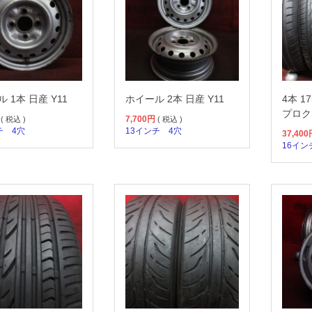
 1本 日産 Y11
ホイール 2本 日産 Y11
4本 1
プロク
7,700
円
( 税込 )
( 税込 )
チ
4穴
13インチ
4穴
37,400
16イン