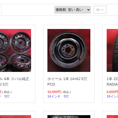
50
ル 4本 スバル純正
ホイール 1本 14×6J 5穴
1本 22
5J 5穴
PCD
RADIA
円
16,500
円
6,600
円
( 税込 )
( 税込 )
チ
5穴
14インチ
5穴
16イン