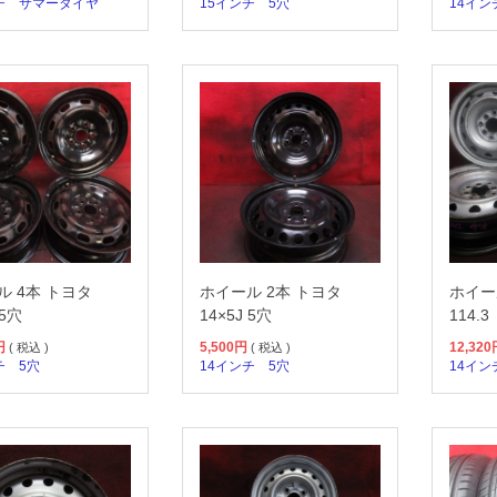
チ
サマータイヤ
15インチ
5穴
14イン
ル 4本 トヨタ
ホイール 2本 トヨタ
ホイール
 5穴
14×5J 5穴
114.3
円
5,500
円
12,320
( 税込 )
( 税込 )
チ
5穴
14インチ
5穴
14イン