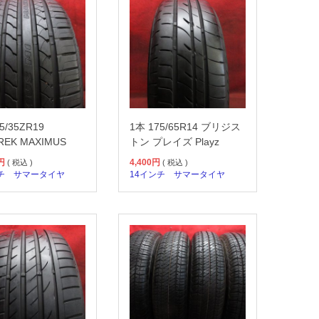
5/35ZR19
1本 175/65R14 ブリジス
REK MAXIMUS
トン プレイズ Playz
円
4,400
円
( 税込 )
( 税込 )
チ
サマータイヤ
14インチ
サマータイヤ