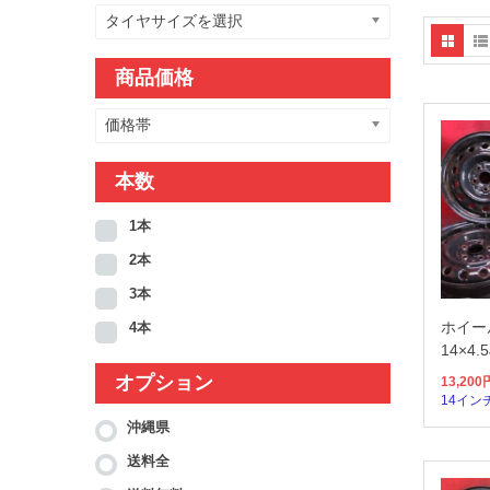
タイヤサイズを選択
商品価格
価格帯
本数
1本
2本
3本
ホイー
4本
14×4.
オプション
13,200
14イン
沖縄県
送料全