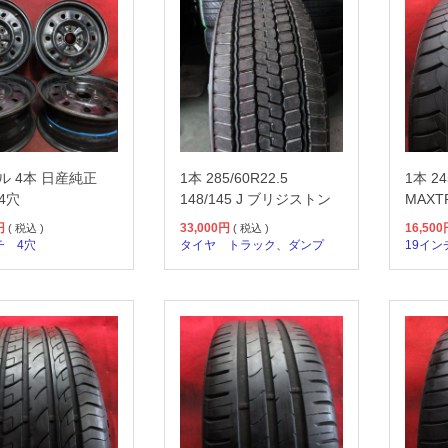
ル 4本 日産純正
1本 285/60R22.5
1本 24
 4穴
148/145 J ブリジストン
MAXT
円
33,000
円
16,500
( 税込 )
( 税込 )
チ
4穴
タイヤ
トラック、ダンプ
19イン