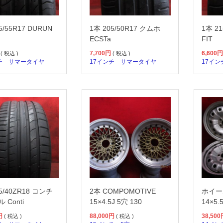
5/55R17 DURUN
1本 205/50R17 クムホ
1本 21
ECSTa
FIT
7,700
円
6,600
円
( 税込 )
( 税込 )
チ
サマータイヤ
17インチ
サマータイヤ
17イン
5/40ZR18 コンチ
2本 COMPOMOTIVE
ホイー
 Conti
15×4.5J 5穴 130
14×5.
円
88,000
円
38,500
( 税込 )
( 税込 )