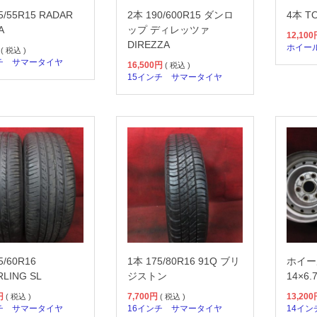
5/55R15 RADAR
2本 190/600R15 ダンロ
4本 TO
A
ップ ディレッツァ
12,100
DIREZZA
ホイー
( 税込 )
チ
サマータイヤ
16,500
円
( 税込 )
15インチ
サマータイヤ
5/60R16
1本 175/80R16 91Q ブリ
ホイー
RLING SL
ジストン
14×6.
円
7,700
円
13,200
( 税込 )
( 税込 )
チ
サマータイヤ
16インチ
サマータイヤ
14イン