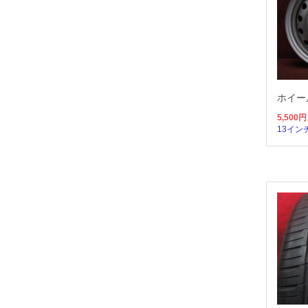
ホイール
5,500
円
13イン