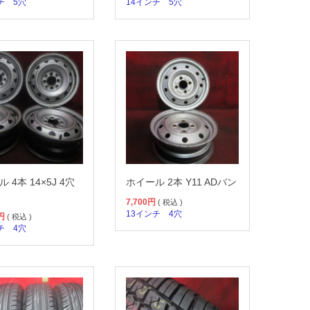
チ
5穴
14インチ
5穴
 4本 14×5J 4穴
ホイール 2本 Y11 ADバン
7,700
円
( 税込 )
13インチ
4穴
円
( 税込 )
チ
4穴