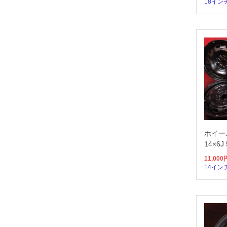
18イン
ホイー
14×6J
11,000
14イン