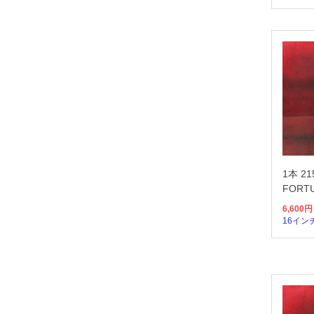
1本 21
FORTU
6,600
円
16イン