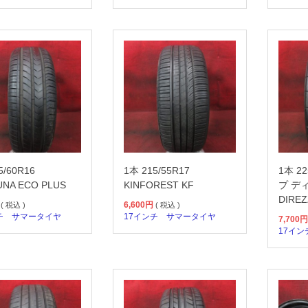
5/60R16
1本 215/55R17
1本 2
NA ECO PLUS
KINFOREST KF
プ デ
DIREZ
6,600
円
( 税込 )
( 税込 )
チ
サマータイヤ
17インチ
サマータイヤ
7,700
円
17イン