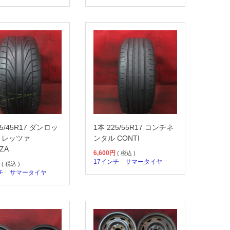
25/45R17 ダンロッ
1本 225/55R17 コンチネ
ィレッツァ
ンタル CONTI
ZA
6,600
円
( 税込 )
17インチ
サマータイヤ
( 税込 )
チ
サマータイヤ