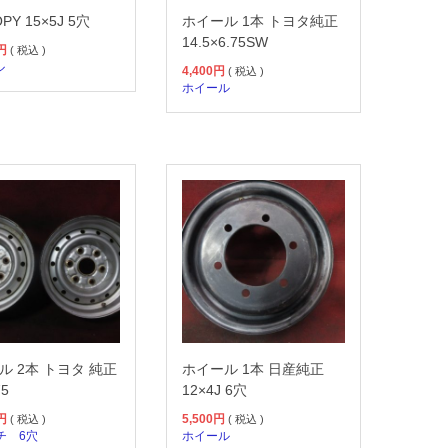
PY 15×5J 5穴
ホイール 1本 トヨタ純正
14.5×6.75SW
円
( 税込 )
ル
4,400
円
( 税込 )
ホイール
ル 2本 トヨタ 純正
ホイール 1本 日産純正
75
12×4J 6穴
円
5,500
円
( 税込 )
( 税込 )
チ
6穴
ホイール