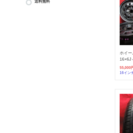
送料無料
ホイー
16×6J
55,000
16イン