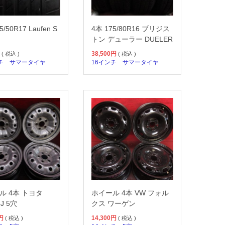
5/50R17 Laufen S
4本 175/80R16 ブリジス
トン デューラー DUELER
38,500
円
( 税込 )
( 税込 )
チ
サマータイヤ
16インチ
サマータイヤ
ル 4本 トヨタ
ホイール 4本 VW フォル
5J 5穴
クス ワーゲン
円
14,300
円
( 税込 )
( 税込 )