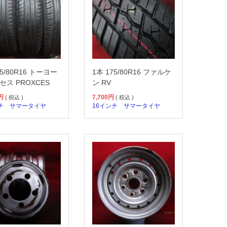
75/80R16 トーヨー
1本 175/80R16 ファルケ
セス PROXCES
ン RV
円
7,700
円
( 税込 )
( 税込 )
チ
サマータイヤ
16インチ
サマータイヤ