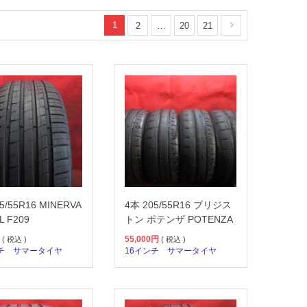
1
2
…
20
21
5/55R16 MINERVA
4本 205/55R16 ブリジス
L F209
トン ポテンザ POTENZA
55,000
円
( 税込 )
( 税込 )
チ
サマータイヤ
16インチ
サマータイヤ