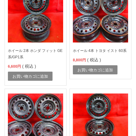
ホイール 2本 ホンダ フィット GE
ホイール 4本 トヨタ イスト 60系
系/GP1系
( 税込 )
8,800
円
( 税込 )
6,600
円
お買い物カゴに追加
お買い物カゴに追加