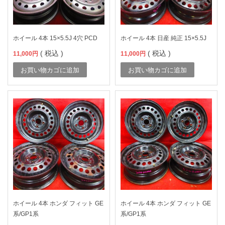
ホイール 4本 15×5.5J 4穴 PCD
ホイール 4本 日産 純正 15×5.5J
( 税込 )
( 税込 )
11,000
円
11,000
円
お買い物カゴに追加
お買い物カゴに追加
ホイール 4本 ホンダ フィット GE
ホイール 4本 ホンダ フィット GE
系/GP1系
系/GP1系