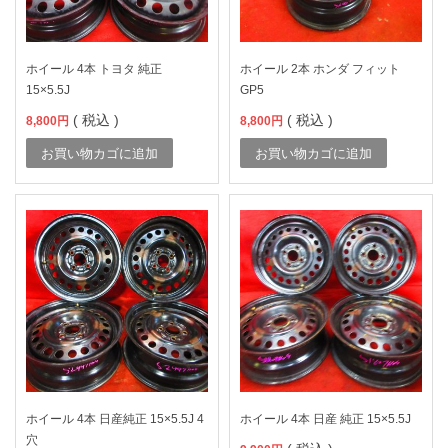
ホイール 4本 トヨタ 純正
ホイール 2本 ホンダ フィット
15×5.5J
GP5
( 税込 )
( 税込 )
8,800
円
8,800
円
お買い物カゴに追加
お買い物カゴに追加
ホイール 4本 日産純正 15×5.5J 4
ホイール 4本 日産 純正 15×5.5J
穴