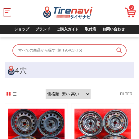
0
T
o
g
g
ショップ
ブランド
ご購入ガイド
取付店
お問い合わせ
l
e
n
a
v
i
g
4穴
a
t
i
o
FILTER
n