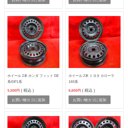
ホイール 2本 ホンダ フィット GE
ホイール 2本 トヨタ カローラ
系/GP1系
160系
( 税込 )
( 税込 )
5,500
円
6,600
円
お買い物カゴに追加
お買い物カゴに追加