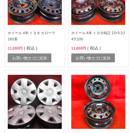
ホイール 4本 トヨタ カローラ
ホイール 4本 トヨタ純正 15×5.5J
160系
4穴100
( 税込 )
( 税込 )
11,000
円
11,000
円
お買い物カゴに追加
お買い物カゴに追加