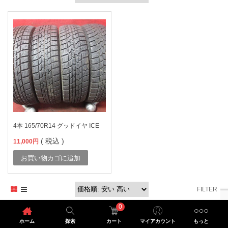
4本 165/70R14 グッドイヤ ICE
( 税込 )
11,000
円
お買い物カゴに追加
FILTER
0
ホーム
探索
カート
マイアカウント
もっと