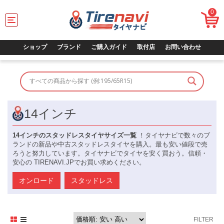
0
T
o
g
g
ショップ
ブランド
ご購入ガイド
取付店
お問い合わせ
l
e
n
a
v
i
g
14インチ
a
t
14インチのスタッドレスタイヤサイズ一覧
！タイヤナビで数々のブ
i
ランドの新品や中古スタッドレスタイヤを購入。最も安い値段で売
o
ろうと努力しています。タイヤナビでタイヤを安く買おう。信頼・
n
安心の TIRENAVI.JPでお買い求めください。
オンロード
スタッドレス
FILTER