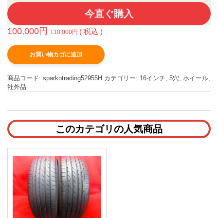
今直ぐ購入
100,000
円
( 税込 )
110,000
円
お買い物カゴに追加
商品コード:
sparkotrading52955H
カテゴリー:
16インチ
,
5穴
,
ホイール
,
社外品
このカテゴリの人気商品