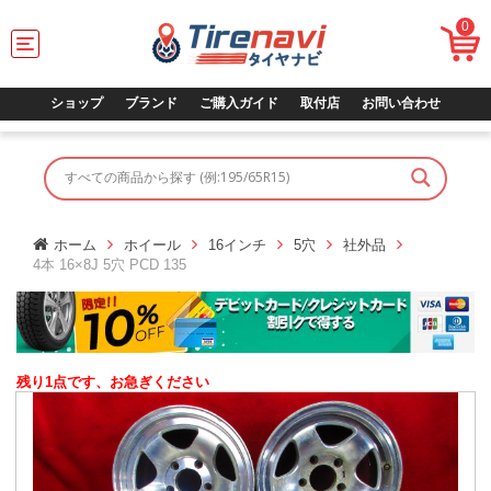
0
T
o
g
g
ショップ
ブランド
ご購入ガイド
取付店
お問い合わせ
l
e
n
a
v
i
g
ホーム
ホイール
16インチ
5穴
社外品
a
4本 16×8J 5穴 PCD 135
t
i
o
n
残り1点です、お急ぎください