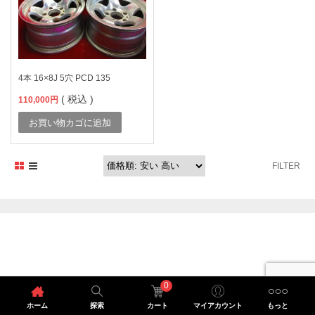
4本 16×8J 5穴 PCD 135
( 税込 )
110,000
円
お買い物カゴに追加
FILTER
0
ホーム
探索
カート
マイアカウント
もっと