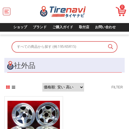
0
T
o
g
g
ショップ
ブランド
ご購入ガイド
取付店
お問い合わせ
l
e
n
a
v
i
g
社外品
a
t
i
o
FILTER
n