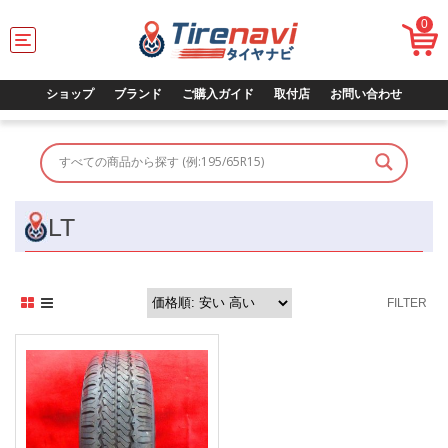
0
T
o
g
g
ショップ
ブランド
ご購入ガイド
取付店
お問い合わせ
l
e
n
a
v
i
g
LT
a
t
i
o
FILTER
n