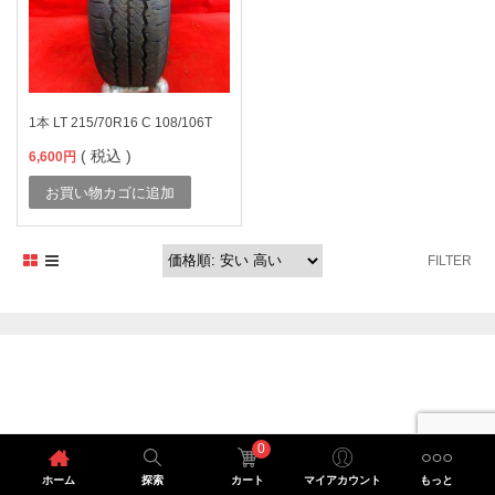
1本 LT 215/70R16 C 108/106T
( 税込 )
6,600
円
お買い物カゴに追加
FILTER
0
ホーム
探索
カート
マイアカウント
もっと