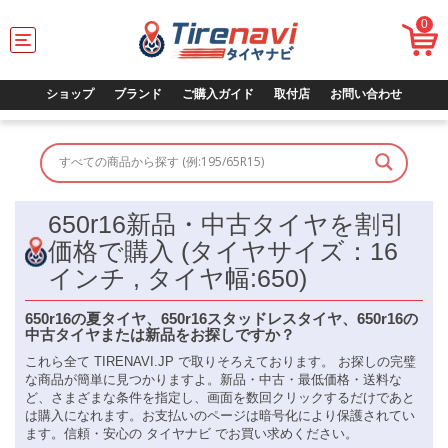
0
T
o
g
g
ショップ
ブランド
ご購入ガイド
取付店
お問い合わせ
l
e
n
a
v
i
650r16新品・中古タイヤを割引
g
a
価格で購入 (タイヤサイズ：16
t
インチ , タイヤ幅:650)
i
o
n
650r16の夏タイヤ、650r16スタッドレスタイヤ、650r16の
中古タイヤまたは新品をお探しですか？
これら全て TIRENAVI.JP で取りそろえております。 お探しの完璧
な商品が簡単に見つかりますよ。新品・中古・最低価格・送料な
ど、さまざまな条件を指定し、画面を数回クリックするだけであと
は購入になれます。お支払いのページは暗号化により保護されてい
ます。信頼・安心の タイヤナビ でお買い求めください。