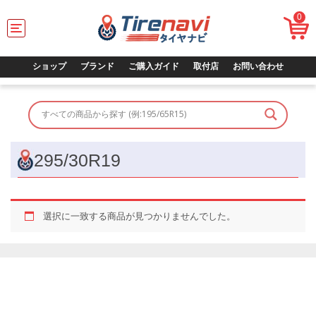
0
T
o
g
g
ショップ
ブランド
ご購入ガイド
取付店
お問い合わせ
l
e
n
a
v
i
g
295/30R19
a
t
i
o
選択に一致する商品が見つかりませんでした。
n