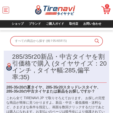
0
T
o
g
g
ショップ
ブランド
ご購入ガイド
取付店
お問い合わせ
l
e
n
a
v
i
285/35r20新品・中古タイヤを割
g
a
引価格で購入 (タイヤサイズ：20
t
インチ , タイヤ幅:285,偏平
i
o
率:35)
n
285-35r20の夏タイヤ、285-35r20スタッドレスタイヤ、
285-35r20の中古タイヤまたは新品をお探しですか？
これら全て TIRENAVI.JP で取りそろえております。 お探しの完璧
な商品が簡単に見つかりますよ。新品・中古・最低価格・送料な
ど、さまざまな条件を指定し、画面を数回クリックするだけであと
は購入になれます。お支払いのページは暗号化により保護されてい