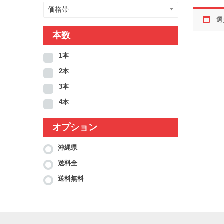
価格帯
選
本数
1本
2本
3本
4本
オプション
沖縄県
送料全
送料無料