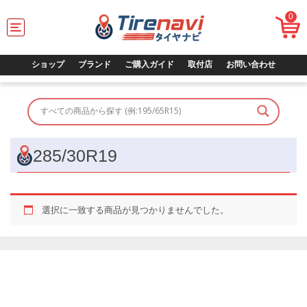
0
T
o
g
g
ショップ
ブランド
ご購入ガイド
取付店
お問い合わせ
l
e
n
a
v
i
g
285/30R19
a
t
i
o
選択に一致する商品が見つかりませんでした。
n