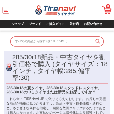
0
T
o
g
g
ショップ
ブランド
ご購入ガイド
取付店
お問い合わせ
l
e
n
a
v
i
285/30r18新品・中古タイヤを割
g
a
引価格で購入 (タイヤサイズ：18
t
インチ , タイヤ幅:285,偏平
i
o
率:30)
n
285-30r18の夏タイヤ、285-30r18スタッドレスタイヤ、
285-30r18の中古タイヤまたは新品をお探しですか？
これら全て TIRENAVI.JP で取りそろえております。 お探しの完璧
な商品が簡単に見つかりますよ。新品・中古・最低価格・送料な
ど、さまざまな条件を指定し、画面を数回クリックするだけであと
は購入になれます。お支払いのページは暗号化により保護されてい