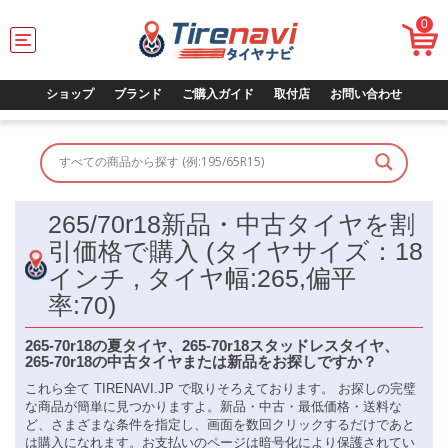
0
T
o
g
g
ショップ
ブランド
ご購入ガイド
取付店
お問い合わせ
l
e
n
a
v
i
265/70r18新品・中古タイヤを割
g
a
引価格で購入 (タイヤサイズ：18
t
インチ , タイヤ幅:265,偏平
i
o
率:70)
n
265-70r18の夏タイヤ、265-70r18スタッドレスタイヤ、
265-70r18の中古タイヤまたは新品をお探しですか？
これら全て TIRENAVI.JP で取りそろえております。 お探しの完璧
な商品が簡単に見つかりますよ。新品・中古・最低価格・送料な
ど、さまざまな条件を指定し、画面を数回クリックするだけであと
は購入になれます。お支払いのページは暗号化により保護されてい