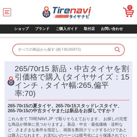
0
T
o
g
g
ショップ
ブランド
ご購入ガイド
取付店
お問い合わせ
l
e
n
a
v
i
265/70r15 新品・中古タイヤを割
g
a
引価格で購入 (タイヤサイズ：15
t
インチ , タイヤ幅:265,偏平
i
o
率:70)
n
265-70r15の夏タイヤ、265-70r15スタッドレスタイヤ、
265-70r15の中古タイヤまたは新品をお探しですか？
これら全て TIRENAVI.JP で取りそろえております。 お探しの完璧
な商品が簡単に見つかりますよ。新品・中古・最低価格・送料な
ど、さまざまな条件を指定し、画面を数回クリックするだけであと
は購入になれます。お支払いのページは暗号化により保護されてい