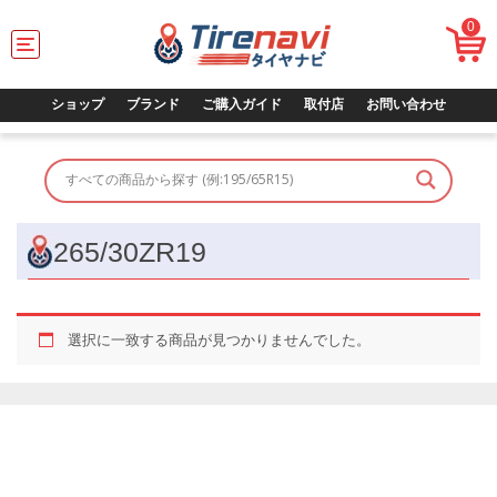
0
T
o
g
g
ショップ
ブランド
ご購入ガイド
取付店
お問い合わせ
l
e
n
a
v
i
g
265/30ZR19
a
t
i
o
選択に一致する商品が見つかりませんでした。
n