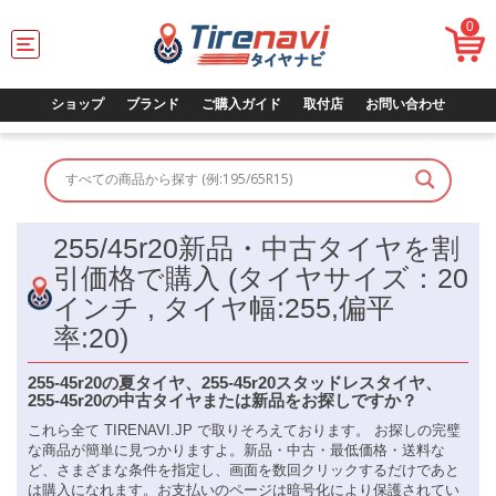
0
T
o
g
g
ショップ
ブランド
ご購入ガイド
取付店
お問い合わせ
l
e
n
a
v
i
255/45r20新品・中古タイヤを割
g
a
引価格で購入 (タイヤサイズ：20
t
インチ , タイヤ幅:255,偏平
i
o
率:20)
n
255-45r20の夏タイヤ、255-45r20スタッドレスタイヤ、
255-45r20の中古タイヤまたは新品をお探しですか？
これら全て TIRENAVI.JP で取りそろえております。 お探しの完璧
な商品が簡単に見つかりますよ。新品・中古・最低価格・送料な
ど、さまざまな条件を指定し、画面を数回クリックするだけであと
は購入になれます。お支払いのページは暗号化により保護されてい