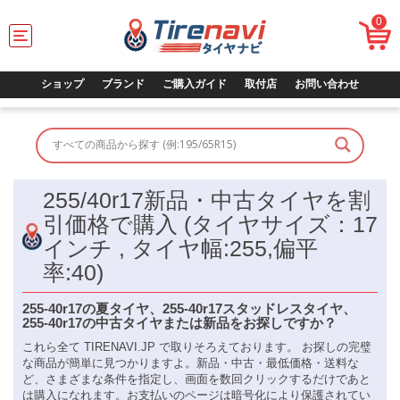
0
T
o
g
g
ショップ
ブランド
ご購入ガイド
取付店
お問い合わせ
l
e
n
a
v
i
255/40r17新品・中古タイヤを割
g
a
引価格で購入 (タイヤサイズ：17
t
インチ , タイヤ幅:255,偏平
i
o
率:40)
n
255-40r17の夏タイヤ、255-40r17スタッドレスタイヤ、
255-40r17の中古タイヤまたは新品をお探しですか？
これら全て TIRENAVI.JP で取りそろえております。 お探しの完璧
な商品が簡単に見つかりますよ。新品・中古・最低価格・送料な
ど、さまざまな条件を指定し、画面を数回クリックするだけであと
は購入になれます。お支払いのページは暗号化により保護されてい