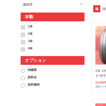
価格帯
本数
1本
2本
3本
4本
オプション
沖縄県
2本 2
ヤ EFF
送料全
22,000
送料無料
19イン