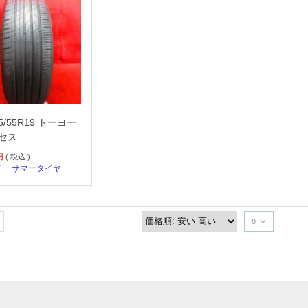
25/55R19 トーヨー
セス
円
( 税込 )
チ
サマータイヤ
8