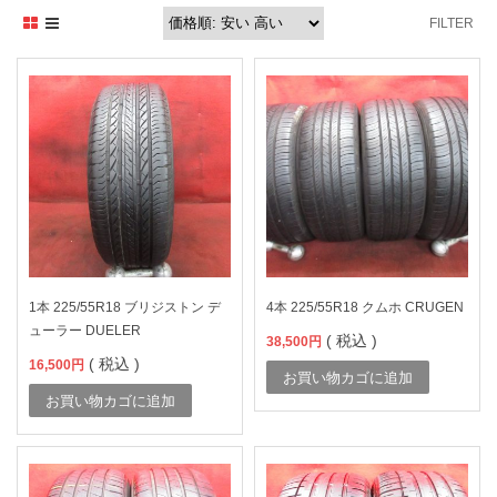
FILTER
1本 225/55R18 ブリジストン デ
4本 225/55R18 クムホ CRUGEN
ューラー DUELER
( 税込 )
38,500
円
( 税込 )
16,500
円
お買い物カゴに追加
お買い物カゴに追加