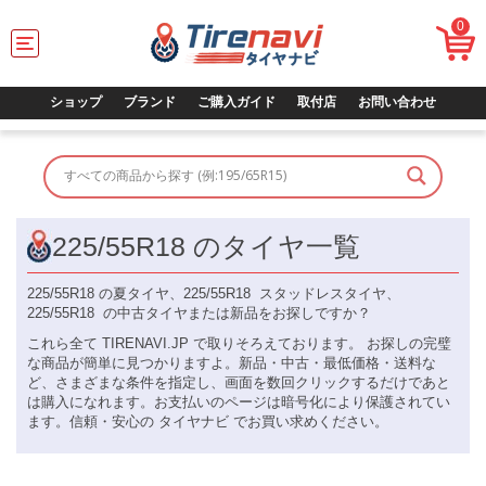
0
T
o
g
g
ショップ
ブランド
ご購入ガイド
取付店
お問い合わせ
l
e
n
a
v
i
g
225/55R18 のタイヤ一覧
a
t
225/55R18 の夏タイヤ、225/55R18 スタッドレスタイヤ、
i
225/55R18 の中古タイヤまたは新品をお探しですか？
o
n
これら全て TIRENAVI.JP で取りそろえております。 お探しの完璧
な商品が簡単に見つかりますよ。新品・中古・最低価格・送料な
ど、さまざまな条件を指定し、画面を数回クリックするだけであと
は購入になれます。お支払いのページは暗号化により保護されてい
ます。信頼・安心の タイヤナビ でお買い求めください。