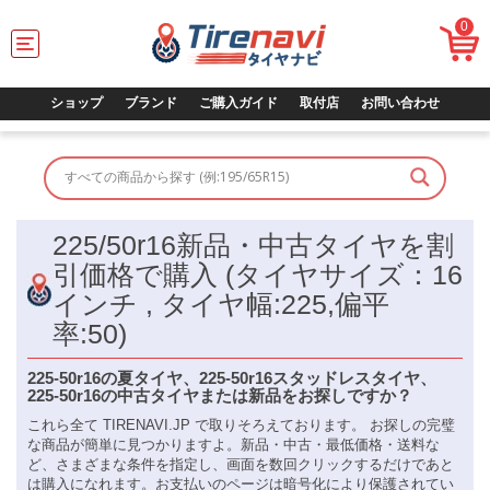
0
T
o
g
g
ショップ
ブランド
ご購入ガイド
取付店
お問い合わせ
l
e
n
a
v
i
225/50r16新品・中古タイヤを割
g
a
引価格で購入 (タイヤサイズ：16
t
インチ , タイヤ幅:225,偏平
i
o
率:50)
n
225-50r16の夏タイヤ、225-50r16スタッドレスタイヤ、
225-50r16の中古タイヤまたは新品をお探しですか？
これら全て TIRENAVI.JP で取りそろえております。 お探しの完璧
な商品が簡単に見つかりますよ。新品・中古・最低価格・送料な
ど、さまざまな条件を指定し、画面を数回クリックするだけであと
は購入になれます。お支払いのページは暗号化により保護されてい