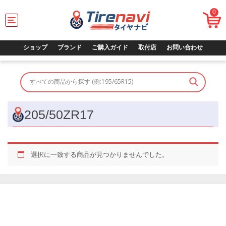
0
T
o
g
g
ショップ
ブランド
ご購入ガイド
取付店
お問い合わせ
l
e
n
a
v
i
g
205/50ZR17
a
t
i
o
選択に一致する商品が見つかりませんでした。
n