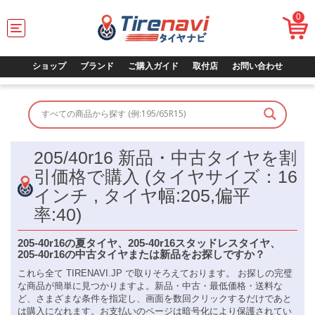
0
T
o
g
g
ショップ
ブランド
ご購入ガイド
取付店
お問い合わせ
l
e
n
a
v
i
205/40r16 新品・中古タイヤを割
g
a
引価格で購入 (タイヤサイズ：16
t
インチ , タイヤ幅:205,偏平
i
o
率:40)
n
205-40r16の夏タイヤ、205-40r16スタッドレスタイヤ、
205-40r16の中古タイヤまたは新品をお探しですか？
これら全て TIRENAVI.JP で取りそろえております。 お探しの完璧
な商品が簡単に見つかりますよ。新品・中古・最低価格・送料な
ど、さまざまな条件を指定し、画面を数回クリックするだけであと
は購入になれます。お支払いのページは暗号化により保護されてい