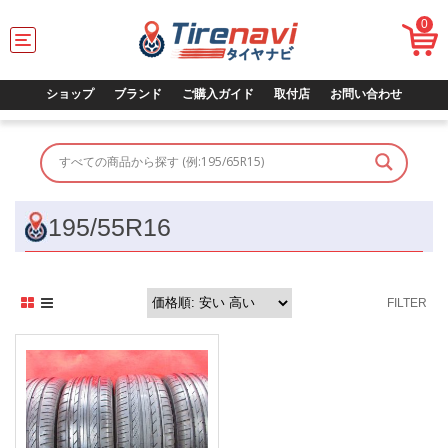
0
T
o
g
g
ショップ
ブランド
ご購入ガイド
取付店
お問い合わせ
l
e
n
a
v
i
g
195/55R16
a
t
i
o
FILTER
n