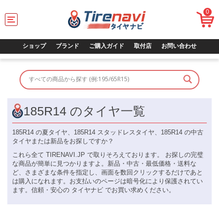
0
T
o
g
g
ショップ
ブランド
ご購入ガイド
取付店
お問い合わせ
l
e
n
a
v
i
g
185R14 のタイヤ一覧
a
t
185R14 の夏タイヤ、185R14 スタッドレスタイヤ、185R14 の中古
i
タイヤまたは新品をお探しですか？
o
n
これら全て TIRENAVI.JP で取りそろえております。 お探しの完璧
な商品が簡単に見つかりますよ。新品・中古・最低価格・送料な
ど、さまざまな条件を指定し、画面を数回クリックするだけであと
は購入になれます。お支払いのページは暗号化により保護されてい
ます。信頼・安心の タイヤナビ でお買い求めください。