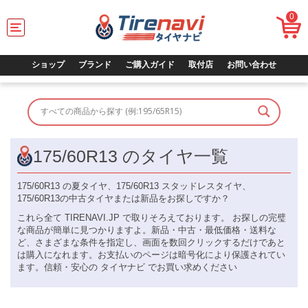
0
T
o
g
g
ショップ
ブランド
ご購入ガイド
取付店
お問い合わせ
l
e
n
a
v
i
g
175/60R13 のタイヤ一覧
a
t
175/60R13 の夏タイヤ、175/60R13 スタッドレスタイヤ、
i
175/60R13の中古タイヤまたは新品をお探しですか？
o
n
これら全て TIRENAVI.JP で取りそろえております。 お探しの完璧
な商品が簡単に見つかりますよ。新品・中古・最低価格・送料な
ど、さまざまな条件を指定し、画面を数回クリックするだけであと
は購入になれます。お支払いのページは暗号化により保護されてい
ます。信頼・安心の タイヤナビ でお買い求めください