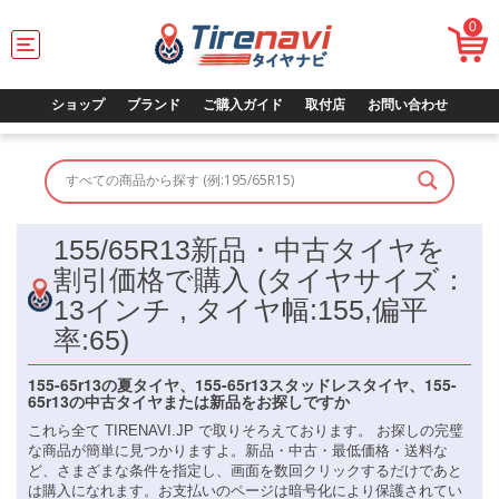
0
T
o
g
g
ショップ
ブランド
ご購入ガイド
取付店
お問い合わせ
l
e
n
a
v
i
155/65R13新品・中古タイヤを
g
a
割引価格で購入 (タイヤサイズ：
t
13インチ , タイヤ幅:155,偏平
i
o
率:65)
n
155-65r13の夏タイヤ、155-65r13スタッドレスタイヤ、155-
65r13の中古タイヤまたは新品をお探しですか
これら全て TIRENAVI.JP で取りそろえております。 お探しの完璧
な商品が簡単に見つかりますよ。新品・中古・最低価格・送料な
ど、さまざまな条件を指定し、画面を数回クリックするだけであと
は購入になれます。お支払いのページは暗号化により保護されてい