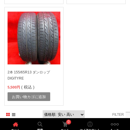
2本 155/65R13 ダンロップ
DIGITYRE
( 税込 )
5,500
円
お買い物カゴに追加
FILTER
0