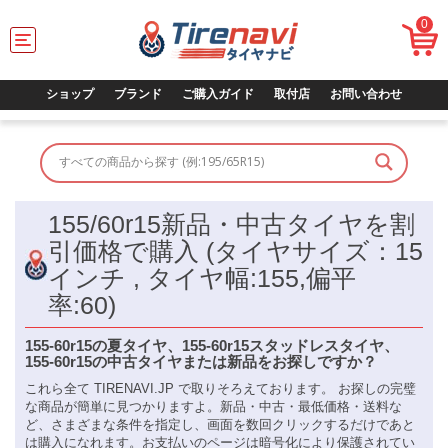
0
T
o
g
g
ショップ
ブランド
ご購入ガイド
取付店
お問い合わせ
l
e
n
a
v
i
155/60r15新品・中古タイヤを割
g
a
引価格で購入 (タイヤサイズ：15
t
インチ , タイヤ幅:155,偏平
i
o
率:60)
n
155-60r15の夏タイヤ、155-60r15スタッドレスタイヤ、
155-60r15の中古タイヤまたは新品をお探しですか？
これら全て TIRENAVI.JP で取りそろえております。 お探しの完璧
な商品が簡単に見つかりますよ。新品・中古・最低価格・送料な
ど、さまざまな条件を指定し、画面を数回クリックするだけであと
は購入になれます。お支払いのページは暗号化により保護されてい