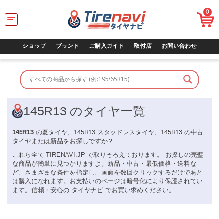
0
T
o
g
g
ショップ
ブランド
ご購入ガイド
取付店
お問い合わせ
l
e
n
a
v
i
g
145R13 のタイヤ一覧
a
t
145R13
の夏タイヤ、145R13 スタッドレスタイヤ、145R13 の中古
i
タイヤまたは新品をお探しですか？
o
n
これら全て TIRENAVI.JP で取りそろえております。 お探しの完璧
な商品が簡単に見つかりますよ。新品・中古・最低価格・送料な
ど、さまざまな条件を指定し、画面を数回クリックするだけであと
は購入になれます。お支払いのページは暗号化により保護されてい
ます。信頼・安心の タイヤナビ でお買い求めください。