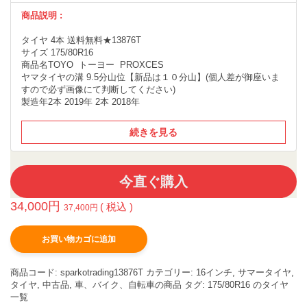
商品説明 :
タイヤ 4本 送料無料★13876T
サイズ 175/80R16
商品名TOYO トーヨー PROXCES
ヤマタイヤの溝 9.5分山位【新品は１０分山】(個人差が御座いま
すので必ず画像にて判断してください)
製造年2本 2019年 2本 2018年
続きを見る
今直ぐ購入
34,000
円
( 税込 )
37,400
円
お買い物カゴに追加
商品コード:
sparkotrading13876T
カテゴリー:
16インチ
,
サマータイヤ
,
タイヤ
,
中古品
,
車、バイク、自転車の商品
タグ:
175/80R16 のタイヤ
一覧