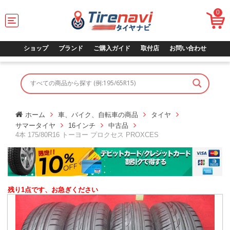
0
T
o
g
g
ショップ
ブランド
ご購入ガイド
取付店
お問い合わせ
l
e
n
a
v
i
g
ホーム
車、バイク、自転車の商品
タイヤ
a
サマータイヤ
16インチ
中古品
t
4本 175/80R16 トーヨー プロクセス PROXCES
i
o
n
残り1点です、お急ぎください