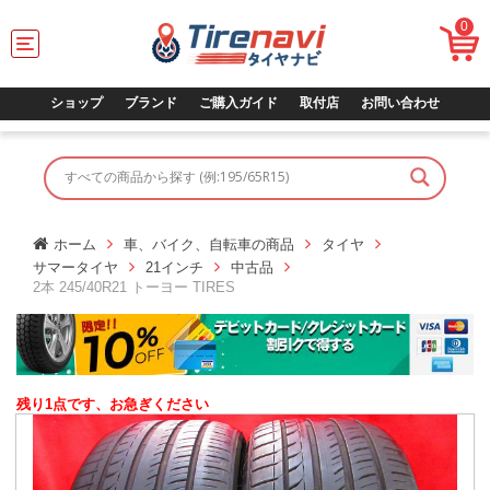
0
T
o
g
g
ショップ
ブランド
ご購入ガイド
取付店
お問い合わせ
l
e
n
a
v
i
g
ホーム
車、バイク、自転車の商品
タイヤ
a
サマータイヤ
21インチ
中古品
t
2本 245/40R21 トーヨー TIRES
i
o
n
残り1点です、お急ぎください