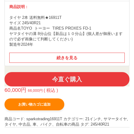
商品説明 :
タイヤ 2本 送料無料★16911T
サイズ 245/40R21
商品名TOYO トーヨー TIRES PROXES FD-1
ヤマタイヤの溝 8分山位【新品は１０分山】(個人差が御座います
ので必ず画像にて判断してください)
製造年2024年
続きを見る
今直ぐ購入
60,000
円
( 税込 )
66,000
円
お買い物カゴに追加
商品コード:
sparkotrading16911T
カテゴリー:
21インチ
,
サマータイヤ
,
タイヤ
,
中古品
,
車、バイク、自転車の商品
タグ:
245/40R21