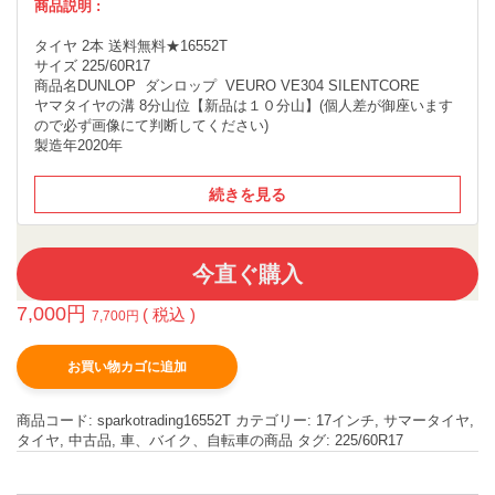
商品説明 :
タイヤ 2本 送料無料★16552T
サイズ 225/60R17
商品名DUNLOP ダンロップ VEURO VE304 SILENTCORE
ヤマタイヤの溝 8分山位【新品は１０分山】(個人差が御座います
ので必ず画像にて判断してください)
製造年2020年
続きを見る
今直ぐ購入
7,000
円
( 税込 )
7,700
円
お買い物カゴに追加
商品コード:
sparkotrading16552T
カテゴリー:
17インチ
,
サマータイヤ
,
タイヤ
,
中古品
,
車、バイク、自転車の商品
タグ:
225/60R17