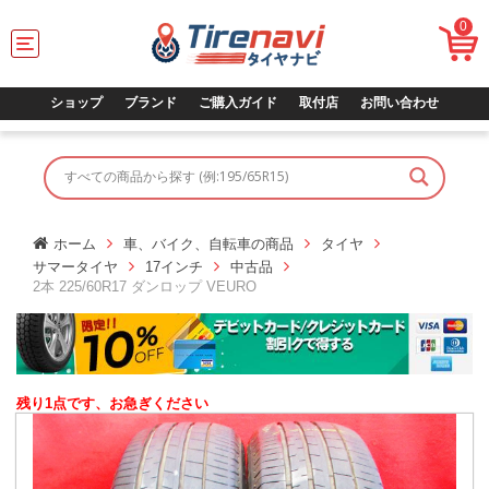
0
T
o
g
g
ショップ
ブランド
ご購入ガイド
取付店
お問い合わせ
l
e
n
a
v
i
g
ホーム
車、バイク、自転車の商品
タイヤ
a
サマータイヤ
17インチ
中古品
t
2本 225/60R17 ダンロップ VEURO
i
o
n
残り1点です、お急ぎください