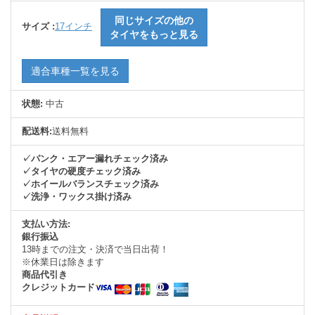
同じサイズの他の
サイズ :
17インチ
タイヤをもっと見る
適合車種一覧を見る
状態:
中古
配送料:
送料無料
✓パンク・エアー漏れチェック済み
✓タイヤの硬度チェック済み
✓ホイールバランスチェック済み
✓洗浄・ワックス掛け済み
支払い方法:
銀行振込
13時までの注文・決済で当日出荷！
※休業日は除きます
商品代引き
クレジットカード