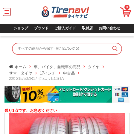
0
T
o
g
g
ショップ
ブランド
ご購入ガイド
取付店
お問い合わせ
l
e
n
a
v
i
g
ホーム
車、バイク、自転車の商品
タイヤ
a
サマータイヤ
17インチ
中古品
t
2本 215/50ZR17 クムホ ECSTA
i
o
n
残り1点です、お急ぎください