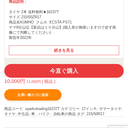
商品説明 :
タイヤ 2本 送料無料★16237T
サイズ 215/50ZR17
商品名KUMHO クムホ ECSTA PS71
ヤマ8分山位【新品は１０分山】(個人差が御座いますので必ず画
像にて判断してください)
製造年2022年
続きを見る
今直ぐ購入
10,000
円
( 税込 )
11,000
円
お買い物カゴに追加
商品コード:
sparkotrading16237T
カテゴリー:
17インチ
,
サマータイヤ
,
タイヤ
,
中古品
,
車、バイク、自転車の商品
タグ:
215/50R17