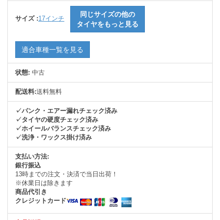
同じサイズの他の
サイズ :
17インチ
タイヤをもっと見る
適合車種一覧を見る
状態:
中古
配送料:
送料無料
✓パンク・エアー漏れチェック済み
✓タイヤの硬度チェック済み
✓ホイールバランスチェック済み
✓洗浄・ワックス掛け済み
支払い方法:
銀行振込
13時までの注文・決済で当日出荷！
※休業日は除きます
商品代引き
クレジットカード