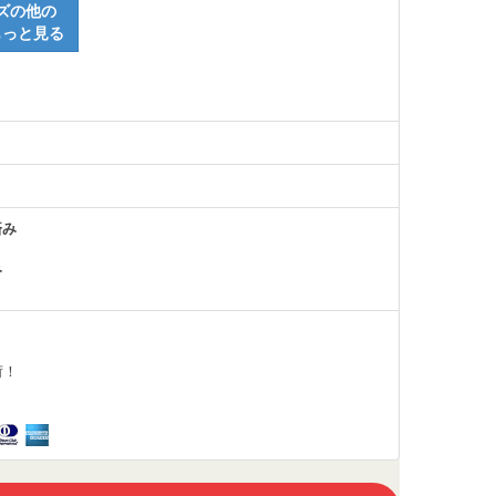
ズの他の
もっと見る
済み
み
荷！