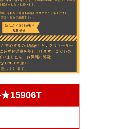
15906T