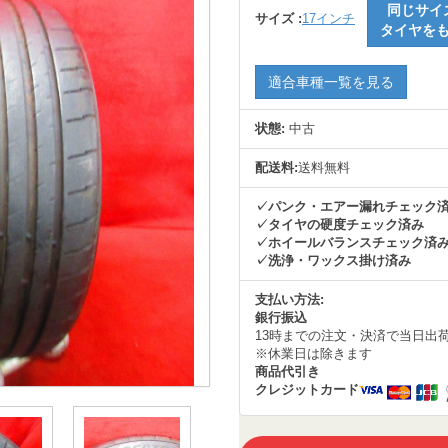
同じサイ
サイズ :
17インチ
タイヤを
適合車種一覧を見る
状態:
中古
配送料:
送料無料
✓パンク・エアー漏れチェック
✓タイヤの硬度チェック済み
✓ホイールバランスチェック済
✓洗浄・ワックス掛け済み
支払い方法:
銀行振込
13時までの注文・決済で当日出
※休業日は除きます
商品代引き
クレジットカード