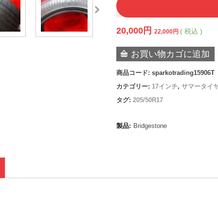
20,000
円
( 税込 )
22,000
円
お買い物カゴに追加
商品コード:
sparkotrading15906T
カテゴリー:
17インチ
,
サマータイ
タグ:
205/50R17
製品:
Bridgestone