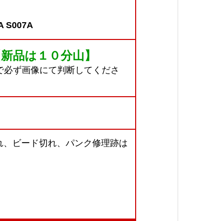
 S007A
【新品は１０分山】
で必ず画像にて判断してくださ
れ、ビード切れ、パンク修理跡は