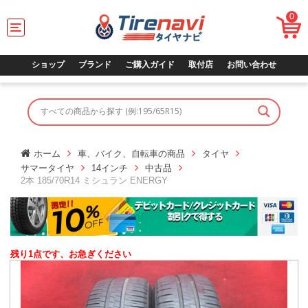
0
T
o
g
g
ショップ
ブランド
ご購入ガイド
取付店
お問い合わせ
l
e
n
a
v
i
g
ホーム
車、バイク、自転車の商品
タイヤ
a
サマータイヤ
14インチ
中古品
t
2本 185/70R14 ミシュラン ENERGY
i
o
n
残り1点です、お急ぎください