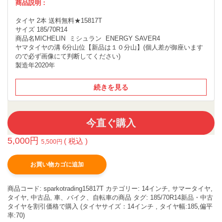
商品説明 :
タイヤ 2本 送料無料★15817T
サイズ 185/70R14
商品名MICHELIN ミシュラン ENERGY SAVER4
ヤマタイヤの溝 6分山位【新品は１０分山】(個人差が御座います
ので必ず画像にて判断してください)
製造年2020年
続きを見る
今直ぐ購入
5,000
円
( 税込 )
5,500
円
お買い物カゴに追加
商品コード:
sparkotrading15817T
カテゴリー:
14インチ
,
サマータイヤ
,
タイヤ
,
中古品
,
車、バイク、自転車の商品
タグ:
185/70R14新品・中古
タイヤを割引価格で購入 (タイヤサイズ：14インチ , タイヤ幅:185,偏平
率:70)