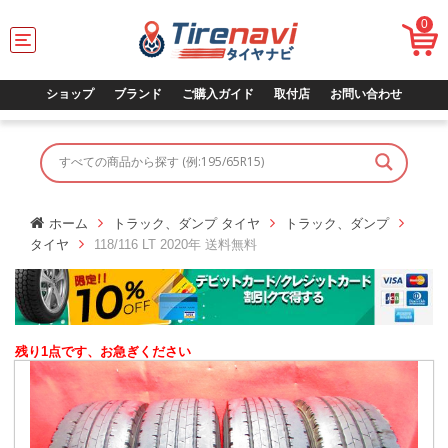
0
T
o
g
g
ショップ
ブランド
ご購入ガイド
取付店
お問い合わせ
l
e
n
a
v
i
g
ホーム
トラック、ダンプ タイヤ
トラック、ダンプ
a
タイヤ
118/116 LT 2020年 送料無料
t
i
o
n
残り1点です、お急ぎください