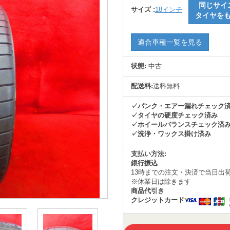
同じサイ
サイズ :
18インチ
タイヤを
適合車種一覧を見る
状態:
中古
配送料:
送料無料
✓パンク・エアー漏れチェック
✓タイヤの硬度チェック済み
✓ホイールバランスチェック済
✓洗浄・ワックス掛け済み
支払い方法:
銀行振込
13時までの注文・決済で当日出
※休業日は除きます
商品代引き
クレジットカード