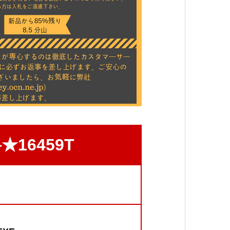
16459T