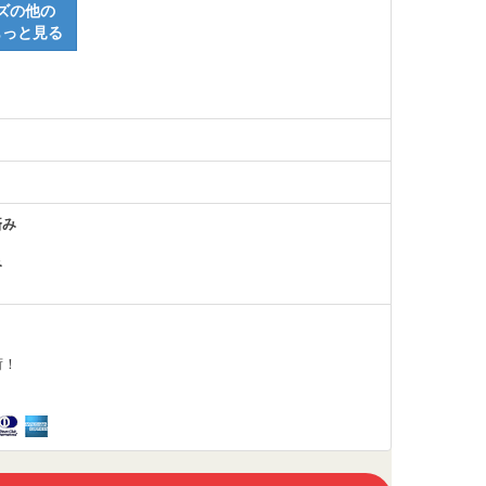
ズの他の
もっと見る
済み
み
荷！