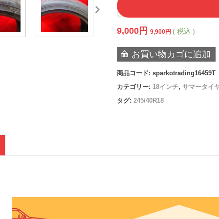
9,000
円
( 税込 )
9,900
円
お買い物カゴに追加
商品コード:
sparkotrading16459T
カテゴリー:
18インチ
,
サマータイ
タグ:
245/40R18