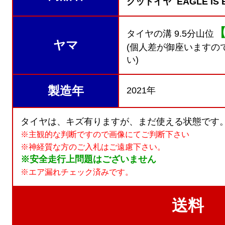
グッドイヤ EAGLE IS 
タイヤの溝 9.5分山位
ヤマ
(個人差が御座いますの
い)
製造年
2021年
タイヤは、キズ有りますが、まだ使える状態です
※主観的な判断ですので画像にてご判断下さい
※神経質な方のご入札はご遠慮下さい。
※安全走行上問題はございません
※エア漏れチェック済みです。
送料