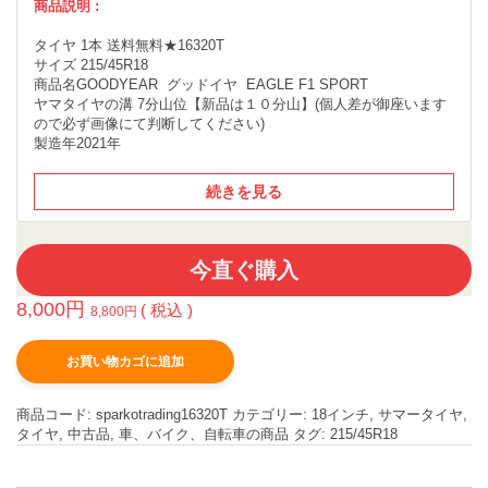
商品説明 :
タイヤ 1本 送料無料★16320T
サイズ 215/45R18
商品名GOODYEAR グッドイヤ EAGLE F1 SPORT
ヤマタイヤの溝 7分山位【新品は１０分山】(個人差が御座います
ので必ず画像にて判断してください)
製造年2021年
続きを見る
今直ぐ購入
8,000
円
( 税込 )
8,800
円
お買い物カゴに追加
商品コード:
sparkotrading16320T
カテゴリー:
18インチ
,
サマータイヤ
,
タイヤ
,
中古品
,
車、バイク、自転車の商品
タグ:
215/45R18