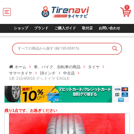
0
T
o
g
g
ショップ
ブランド
ご購入ガイド
取付店
お問い合わせ
l
e
n
a
v
i
g
ホーム
車、バイク、自転車の商品
タイヤ
a
サマータイヤ
18インチ
中古品
t
1本 215/45R18 グッドイヤ EAGLE
i
o
n
残り1点です、お急ぎください