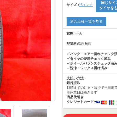
同じサイ
サイズ :
13インチ
タイヤを
適合車種一覧を見る
状態:
中古
配送料:
送料無料
✓パンク・エアー漏れチェック
✓タイヤの硬度チェック済み
✓ホイールバランスチェック済
✓洗浄・ワックス掛け済み
支払い方法:
銀行振込
13時までの注文・決済で当日出
※休業日は除きます
商品代引き
クレジットカード