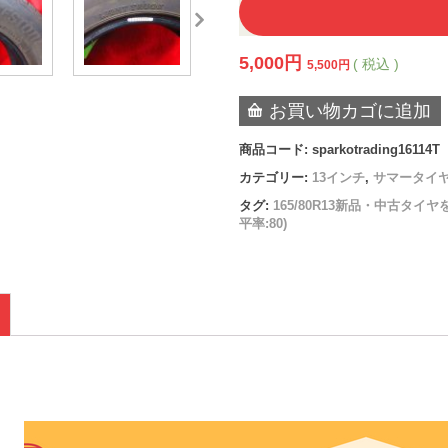
5,000
円
( 税込 )
5,500
円
お買い物カゴに追加
商品コード:
sparkotrading16114T
カテゴリー:
13インチ
,
サマータイ
タグ:
165/80R13新品・中古タイヤ
平率:80)