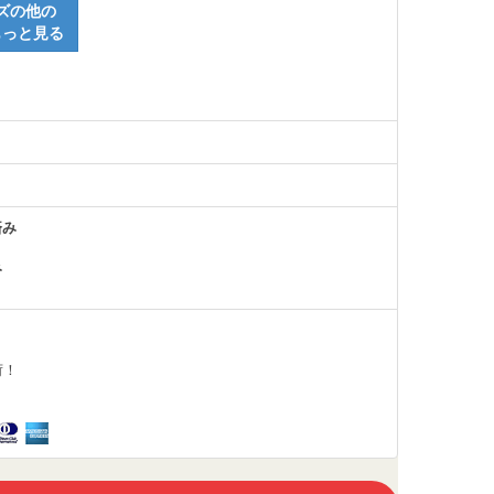
ズの他の
もっと見る
済み
み
荷！