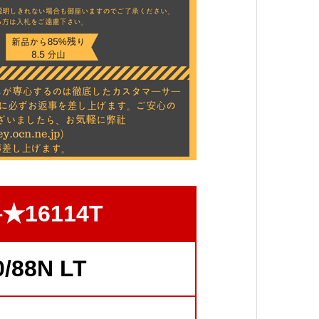
16114T
0/88N LT