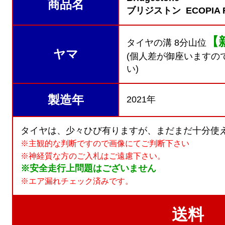
商品名
ブリジストン ECOPIA R
【
タイヤの溝 8分山位
ヤマ
(個人差が御座いますの
い)
製造年
2021年
タイヤは、少々ひび有りますが、まだまだ十分使え
※主観的な判断ですので画像にてご判断下さい
※神経質な方のご入札はご遠慮下さい。
※安全走行上問題はございません
※エア漏れチェック済みです。
送料