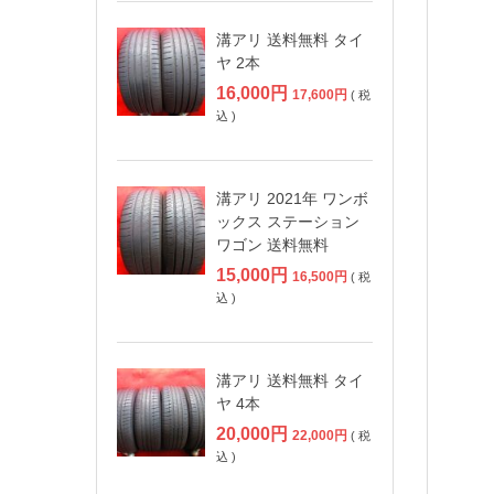
溝アリ 送料無料 タイ
ヤ 2本
16,000
円
17,600
円
( 税
込 )
溝アリ 2021年 ワンボ
ックス ステーション
ワゴン 送料無料
15,000
円
16,500
円
( 税
込 )
溝アリ 送料無料 タイ
ヤ 4本
20,000
円
22,000
円
( 税
込 )