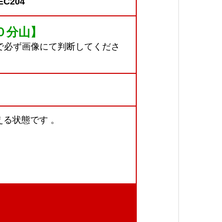
C204
０分山】
で必ず画像にて判断してくださ
る状態です 。