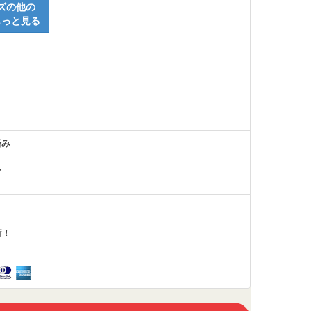
ズの他の
もっと見る
済み
み
荷！