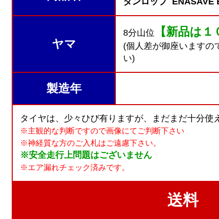
ダンロップ ENASAVE E
【新品は１
8分山位
ヤマ
(個人差が御座いますの
い)
製造年
タイヤは、少々ひび有りますが、まだまだ十分使え
※主観的な判断ですので画像にてご判断下さい
※神経質な方のご入札はご遠慮下さい。
※安全走行上問題はございません
※エア漏れチェック済みです。
送料