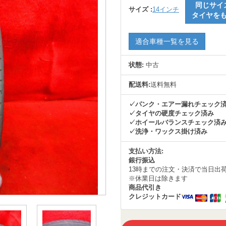
同じサイ
サイズ :
14インチ
タイヤを
適合車種一覧を見る
状態:
中古
配送料:
送料無料
✓パンク・エアー漏れチェック
✓タイヤの硬度チェック済み
✓ホイールバランスチェック済
✓洗浄・ワックス掛け済み
支払い方法:
銀行振込
13時までの注文・決済で当日出
※休業日は除きます
商品代引き
クレジットカード