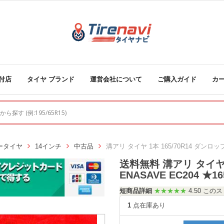
付店
タイヤ ブランド
運営会社について
ご購入ガイド
カ
ータイヤ
14インチ
中古品
溝アリ タイヤ 1本 165/70R14 ダンロッ
送料無料 溝アリ タイヤ 
ENASAVE EC204 ★16
短商品詳細
★★★★★
4.50 こ
1
点在庫あり