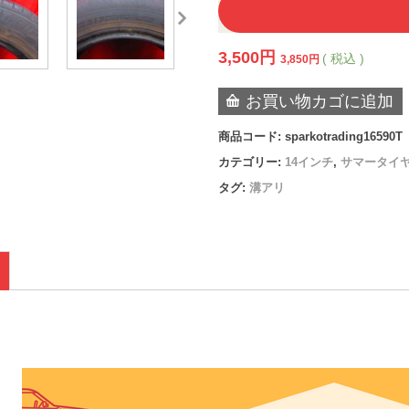
3,500
円
( 税込 )
3,850
円
お買い物カゴに追加
商品コード:
sparkotrading16590T
カテゴリー:
14インチ
,
サマータイ
タグ:
溝アリ