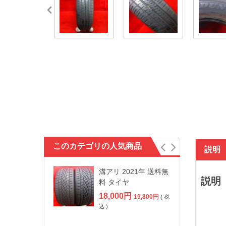
このカテゴリの人気商品
説明
溝アリ 2021年 送料無
説明
料 タイヤ
18,000
円
19,800
円
( 税
込 )