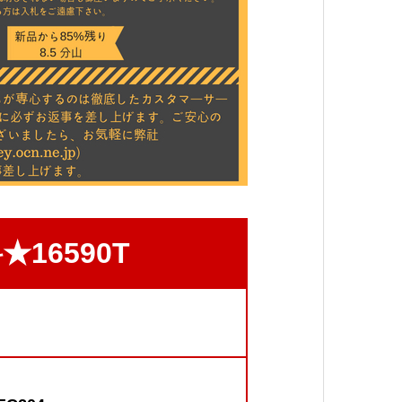
16590T