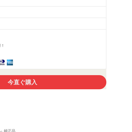
荷！
今直ぐ購入
ル
,
純正品