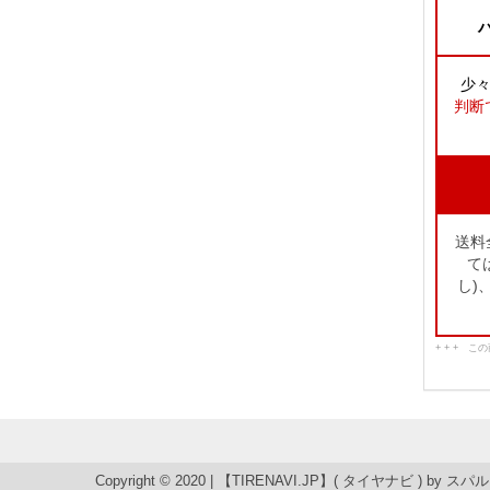
ハ
少
判断
送料
て
し)
+ + + 
Copyright © 2020 | 【TIRENAVI.JP】( タイヤナビ ) by
スパル