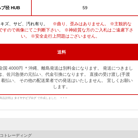
ブ径 HUB
59
々キズ、サビ、汚れ有り。
※曲り、歪みはありません。 ※主観的な
ですので画像にてご判断下さい。 ※神経質な方のご入札はご遠慮下さ
い。 ※安全走行上問題はございません。
送料
全国 4000円 ＊沖縄、離島発送は別料金になります。
発送につきまし
は、佐川急便の元払い、代金引換になります。
直接の受け渡し(手渡
、着払い、
その他の配送業者での発送はいたしません。
宜しくお願い
します。
この商品説明は
タイヤナビブログ
で作成しました + + +
コトレーディング