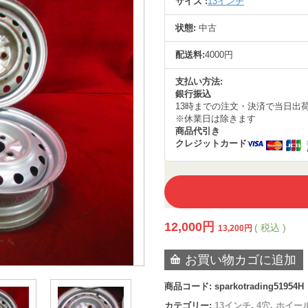
サイズ :
13インチ
状態:
中古
配送料:
4000円
支払い方法:
銀行振込
13時までの注文・決済で当日出
※休業日は除きます
商品代引き
クレジットカード
12,000
円
( 税込 )
13,200
円
お買い物カゴに追加
商品コード:
sparkotrading51954H
カテゴリー:
13インチ
,
4穴
,
ホイー