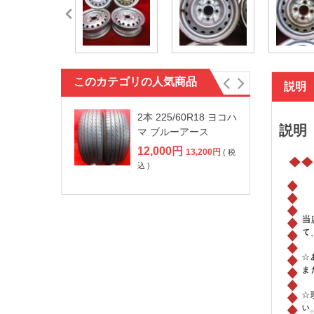
このカテゴリの人気商品
説明
2本 225/60R18 ヨコハ
説明
マ ブルーアース
12,000
円
13,200
円
( 税
込 )