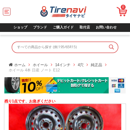
0
T
o
g
g
ショップ
ブランド
ご購入ガイド
取付店
お問い合わせ
l
e
n
a
v
i
g
ホーム
ホイール
14インチ
4穴
純正品
a
ホイール 4本 日産 ノート E12
t
i
o
n
残り1点です、お急ぎください