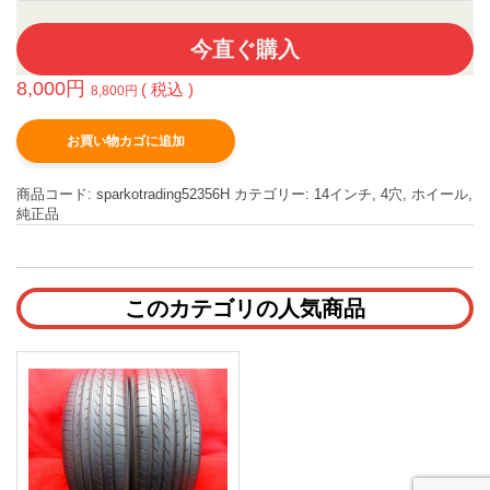
今直ぐ購入
8,000
円
( 税込 )
8,800
円
お買い物カゴに追加
商品コード:
sparkotrading52356H
カテゴリー:
14インチ
,
4穴
,
ホイール
,
純正品
このカテゴリの人気商品