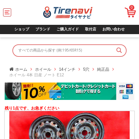
0
T
o
g
g
ショップ
ブランド
ご購入ガイド
取付店
お問い合わせ
l
e
n
a
v
i
g
ホーム
ホイール
14インチ
5穴
純正品
a
ホイール 4本 日産 ノート E12
t
i
o
n
残り1点です、お急ぎください