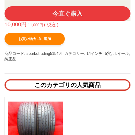
今直ぐ購入
10,000
円
( 税込 )
11,000
円
お買い物カゴに追加
商品コード:
sparkotrading51549H
カテゴリー:
14インチ
,
5穴
,
ホイール
,
純正品
このカテゴリの人気商品