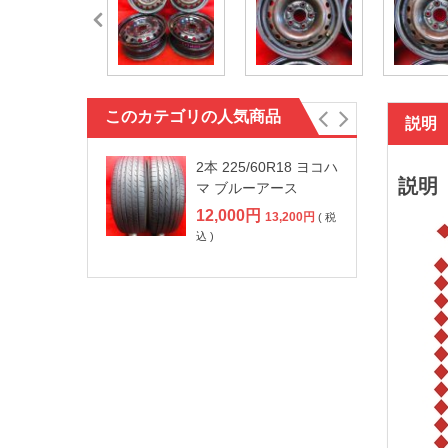
このカテゴリの人気商品
説明
2本 225/60R18 ヨコハ
説明
マ ブルーアース
12,000
円
13,200
円
( 税
込 )