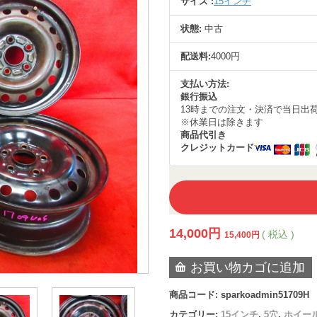
サイズ :
15インチ
状態:
中古
配送料:
4000円
支払い方法:
銀行振込
13時までの注文・決済で当日出
※休業日は除きます
商品代引き
クレジットカード
14,000
円
( 税込 )
15,400
円
お買い物カゴに追加
商品コード:
sparkoadmin51709H
カテゴリー:
15インチ
,
5穴
,
ホイー