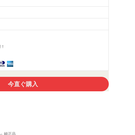
荷！
今直ぐ購入
ル
,
純正品