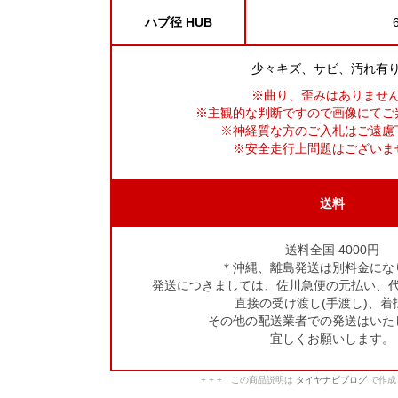
ハブ径 HUB
少々キズ、サビ、汚れ有
※曲り、歪みはありませ
※主観的な判断ですので画像にてご
※神経質な方のご入札はご遠慮
※安全走行上問題はございま
送料
送料全国 4000円
＊沖縄、離島発送は別料金にな
発送につきましては、佐川急便の元払い、
直接の受け渡し(手渡し)、着
その他の配送業者での発送はいた
宜しくお願いします。
+ + + この商品説明は
タイヤナビブログ
で作成し