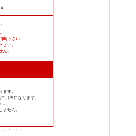
64
り。
ん。
判断下さい。
下さい。
せん。
ります。
代金引換になります。
払い、
しません。
ました + + +