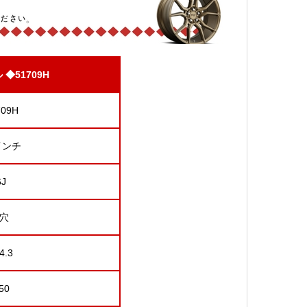
ル
◆51709H
709H
インチ
6J
5穴
4.3
50