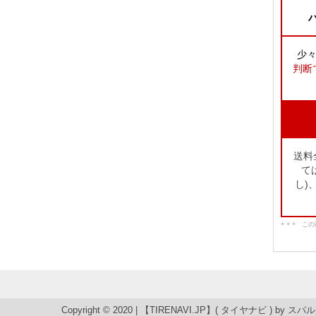
ハ
少
判断
送料
て
し)
+ + + 
Copyright © 2020 | 【TIRENAVI.JP】( タイヤナビ ) by
スパル