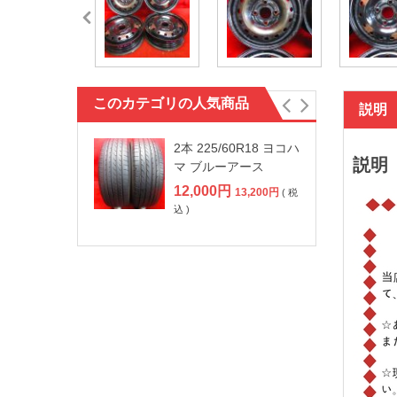
このカテゴリの人気商品
説明
2本 225/60R18 ヨコハ
説明
マ ブルーアース
12,000
円
13,200
円
( 税
込 )