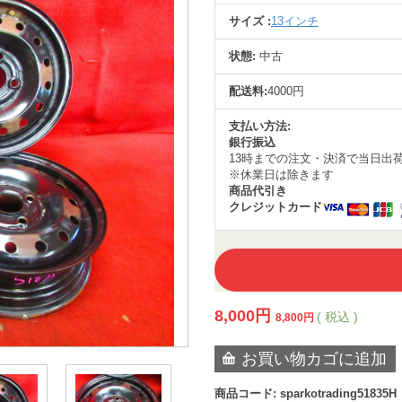
サイズ :
13インチ
状態:
中古
配送料:
4000円
支払い方法:
銀行振込
13時までの注文・決済で当日出
※休業日は除きます
商品代引き
クレジットカード
8,000
円
( 税込 )
8,800
円
お買い物カゴに追加
商品コード:
sparkotrading51835H