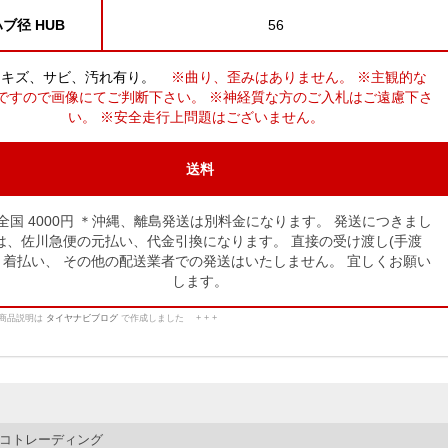
ブ径 HUB
56
々キズ、サビ、汚れ有り。
※曲り、歪みはありません。 ※主観的な
ですので画像にてご判断下さい。 ※神経質な方のご入札はご遠慮下さ
い。 ※安全走行上問題はございません。
送料
全国 4000円 ＊沖縄、離島発送は別料金になります。
発送につきまし
は、佐川急便の元払い、代金引換になります。
直接の受け渡し(手渡
、着払い、
その他の配送業者での発送はいたしません。
宜しくお願い
します。
この商品説明は
タイヤナビブログ
で作成しました + + +
コトレーディング