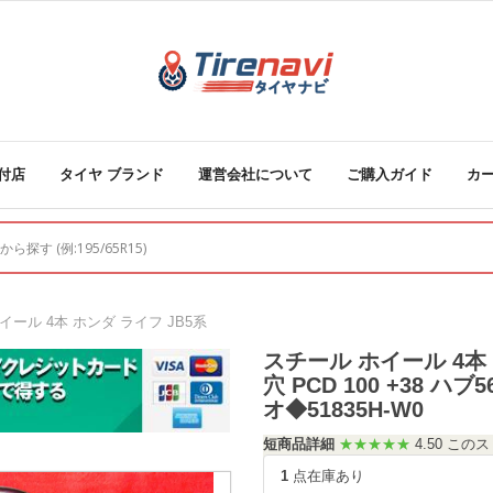
付店
タイヤ ブランド
運営会社について
ご購入ガイド
カ
イール 4本 ホンダ ライフ JB5系
スチール ホイール 4本 ホ
穴 PCD 100 +38 
オ◆51835H-W0
短商品詳細
★★★★★
4.50 こ
1
点在庫あり