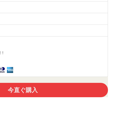
荷！
今直ぐ購入