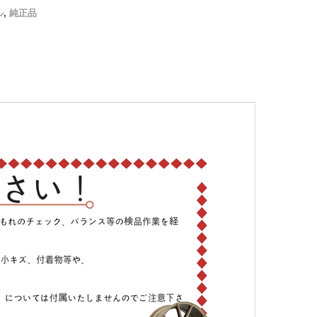
ル
,
純正品