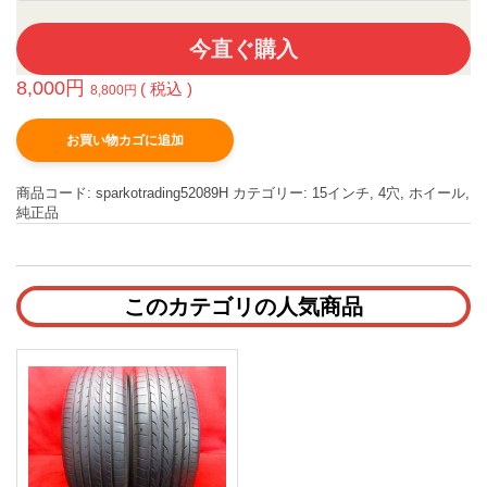
今直ぐ購入
8,000
円
( 税込 )
8,800
円
お買い物カゴに追加
商品コード:
sparkotrading52089H
カテゴリー:
15インチ
,
4穴
,
ホイール
,
純正品
このカテゴリの人気商品