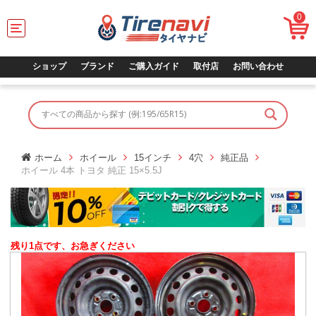
0
T
o
g
g
ショップ
ブランド
ご購入ガイド
取付店
お問い合わせ
l
e
n
a
v
i
g
ホーム
ホイール
15インチ
4穴
純正品
a
ホイール 4本 トヨタ 純正 15×5.5J
t
i
o
n
残り1点です、お急ぎください