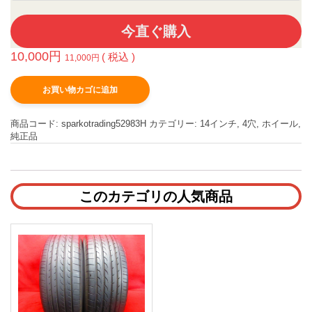
今直ぐ購入
10,000
円
( 税込 )
11,000
円
お買い物カゴに追加
商品コード:
sparkotrading52983H
カテゴリー:
14インチ
,
4穴
,
ホイール
,
純正品
このカテゴリの人気商品