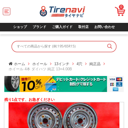
0
T
o
g
g
ショップ
ブランド
ご購入ガイド
取付店
お問い合わせ
l
e
n
a
v
i
g
ホーム
ホイール
13インチ
4穴
純正品
a
ホイール 4本 ダイハツ 純正 13×4.00B
t
i
o
n
残り1点です、お急ぎください