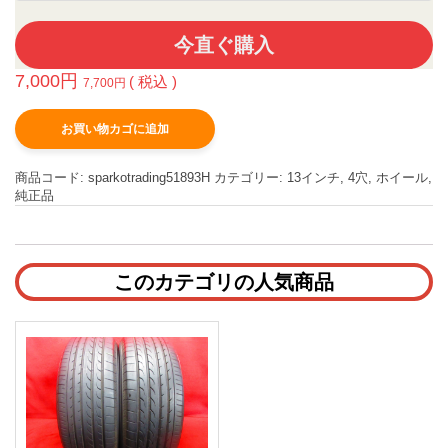
今直ぐ購入
7,000
円
( 税込 )
7,700
円
お買い物カゴに追加
商品コード:
sparkotrading51893H
カテゴリー:
13インチ
,
4穴
,
ホイール
,
純正品
このカテゴリの人気商品